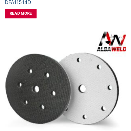
DFA11514D
READ MORE