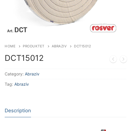
Aksesorë Saldimi
Plazma
HOME
PRODUKTET
ABRAZIV
DCT15012
DCT15012
Category:
Abraziv
Tag:
Abraziv
Description