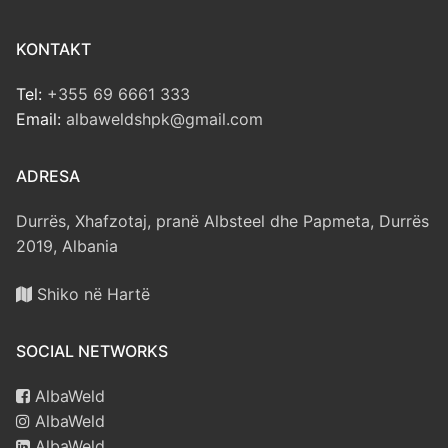
KONTAKT
Tel:
+355 69 6661 333
Email:
albaweldshpk@gmail.com
ADRESA
Durrës, Xhafzotaj, pranë Albsteel dhe Papmeta, Durrës
2019, Albania
Shiko në Hartë
SOCIAL NETWORKS
AlbaWeld
AlbaWeld
AlbaWeld