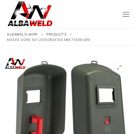
Skip
to
content
ALBAWELD SHPK
PRODUCTS
MASKE DORE 501 205X385X100 MM 75X98 MM
Kreu
🔍
Rreth Nesh
Produktet
Saldatriçe
Të Reja