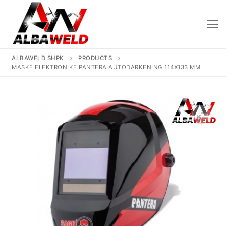
Skip
to
content
ALBAWELD SHPK
PRODUCTS
MASKE ELEKTRONIKE PANTERA AUTODARKENING 114X133 MM
Kreu
🔍
Rreth Nesh
Produktet
Saldatriçe
Të Reja