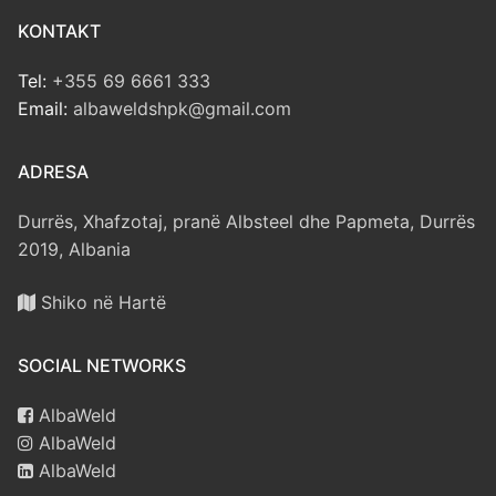
KONTAKT
Tel:
+355 69 6661 333
Email:
albaweldshpk@gmail.com
ADRESA
Durrës, Xhafzotaj, pranë Albsteel dhe Papmeta, Durrës
2019, Albania
Shiko në Hartë
SOCIAL NETWORKS
AlbaWeld
AlbaWeld
AlbaWeld