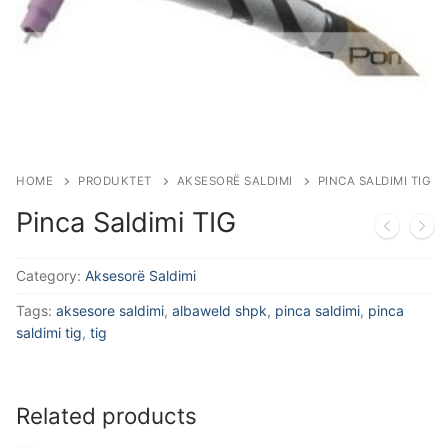
Aksesorë Saldimi
Plazma
HOME
PRODUKTET
AKSESORË SALDIMI
PINCA SALDIMI TIG
Pinca Saldimi TIG
Category:
Aksesorë Saldimi
Tags:
aksesore saldimi
,
albaweld shpk
,
pinca saldimi
,
pinca
saldimi tig
,
tig
Related products