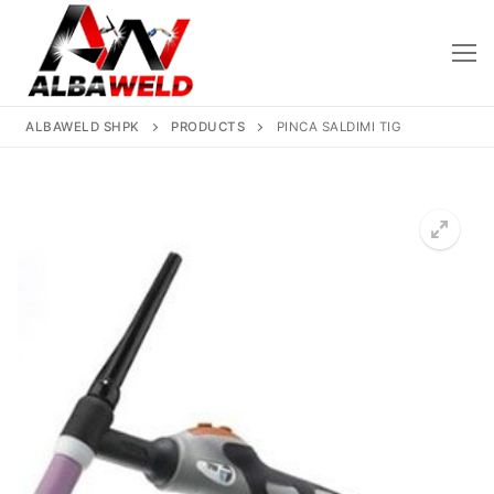
Skip
to
content
ALBAWELD SHPK
PRODUCTS
PINCA SALDIMI TIG
🔍
Kreu
Rreth Nesh
Produktet
Saldatriçe
Të Reja