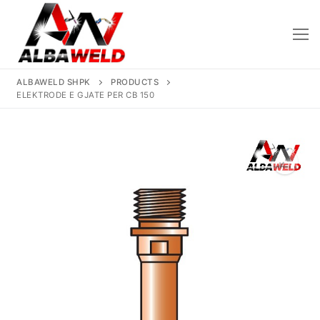
Skip
to
content
ALBAWELD SHPK
PRODUCTS
ELEKTRODE E GJATE PER CB 150
Kreu
🔍
Rreth Nesh
Produktet
Saldatriçe
Të Reja