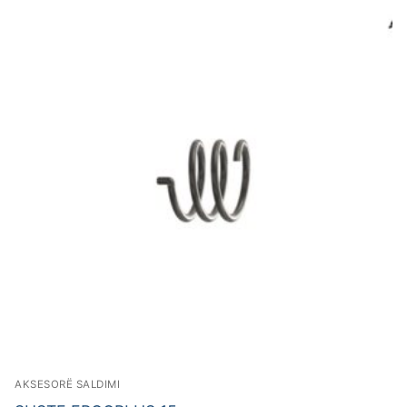
AKSESORË SALDIMI