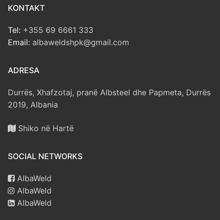
KONTAKT
Tel:
+355 69 6661 333
Email:
albaweldshpk@gmail.com
ADRESA
Durrës, Xhafzotaj, pranë Albsteel dhe Papmeta, Durrës
2019, Albania
Shiko në Hartë
SOCIAL NETWORKS
AlbaWeld
AlbaWeld
AlbaWeld