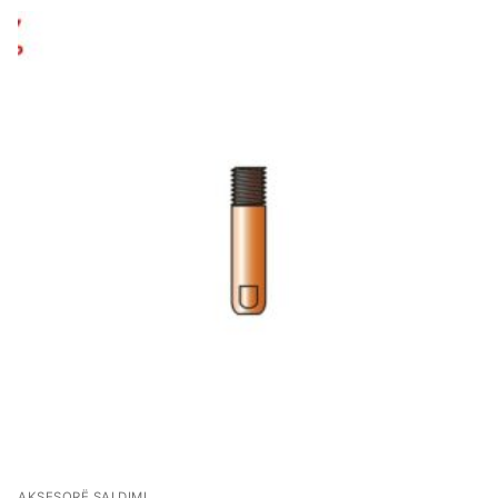
AKSESORË SALDIMI