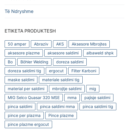
Të Ndryshme
ETIKETA PRODUKTESH
50 amper
Abraziv
AKS
Aksesore Mbrojtes
aksesore plazme
aksesore saldimi
albaweld shpk
Bo
Böhler Welding
doreza saldimi
doreza saldimi tig
ergocut
Filter Karboni
maske saldimi
materiale saldimi tig
material per saldimi
mbrojtje saldimi
mig
MIG Selco Quasar 320 MSE
mma
pajisje saldimi
pinca saldimi
pinca saldimi mma
pinca saldimi tig
pince per plazma
Pince plazme
pince plazme ergocut