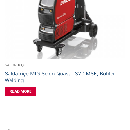
Aksesorë Saldimi
Plazma
SALDATRIÇE
Saldatriçe MIG Selco Quasar 320 MSE, Böhler
Welding
READ MORE