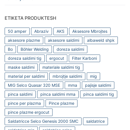
ETIKETA PRODUKTESH
50 amper
Abraziv
AKS
Aksesore Mbrojtes
aksesore plazme
aksesore saldimi
albaweld shpk
Bo
Böhler Welding
doreza saldimi
doreza saldimi tig
ergocut
Filter Karboni
maske saldimi
materiale saldimi tig
material per saldimi
mbrojtje saldimi
mig
MIG Selco Quasar 320 MSE
mma
pajisje saldimi
pinca saldimi
pinca saldimi mma
pinca saldimi tig
pince per plazma
Pince plazme
pince plazme ergocut
Saldatricce Selco Genesis 2000 SMC
saldatrice